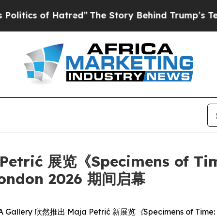
tics of Hatred”
The Story Behind Trump’s Terribl
Petrić 展览《Specimens of Time
ondon 2026 期间启幕
FA Gallery 欣然推出 Maja Petrić 新展览
《Specimens of Time: