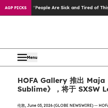
igan Win: “People Are Sick and Tired of This Poli
AGP PICKS
Menu
HOFA Gallery 推出 Maja 
Sublime》，将于 SXSW L
伦敦, June 03, 2026 (GLOBE NEWSWIRE) -- HO