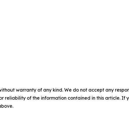
without warranty of any kind. We do not accept any responsib
r reliability of the information contained in this article. I
 above.