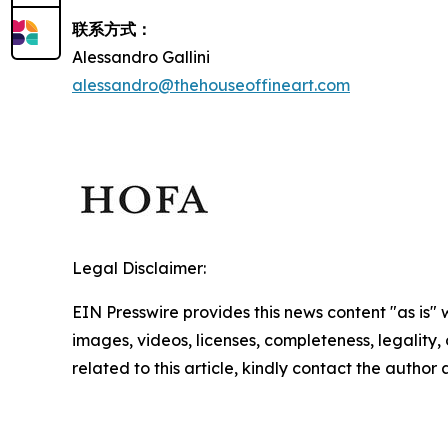
联系方式：
Alessandro Gallini
alessandro@thehouseoffineart.com
Legal Disclaimer:
EIN Presswire provides this news content "as is" 
images, videos, licenses, completeness, legality, o
related to this article, kindly contact the author