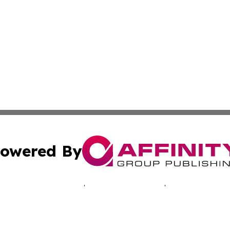
owered By
ubmit Press Release
Terms & Conditions
Copyright/DMCA
 dba Affinity Group Publishing & Africa Marketing Industr