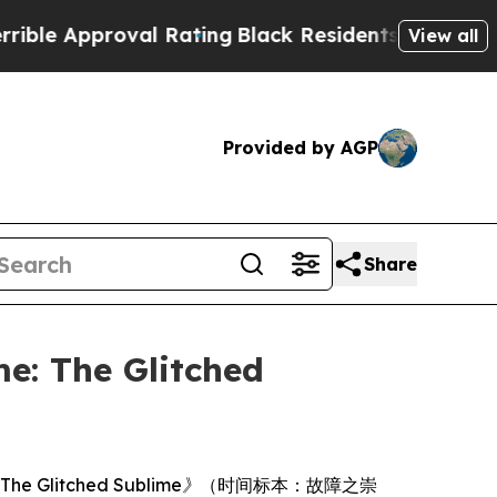
e Approval Rating
Black Residents Warned of Abus
View all
Provided by AGP
Share
: The Glitched
 The Glitched Sublime》
（时间标本：故障之崇