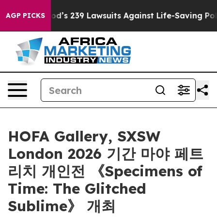
le. Big Food’s 239 Lawsuits Against Life-Saving Polici
AGP PICKS
HOFA Gallery, SXSW
London 2026 기간 마야 페트
리치 개인전 《Specimens of
Time: The Glitched
Sublime》 개최