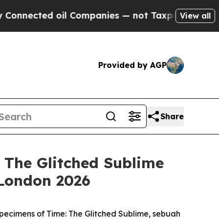
nected oil Companies — not Taxpayers — the Chan
View all
Provided by AGP
Share
The Glitched Sublime
London 2026
pecimens of Time: The Glitched Sublime
, sebuah