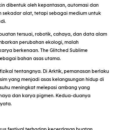
n dibentuk oleh kepantasan, automasi dan
n sekadar alat, tetapi sebagai medium untuk
di.
atan tersuai, robotik, cahaya, dan data alam
ambarkan perubahan ekologi, malah
arya berkenaan. The Glitched Sublime
sebagai bahan asas utama.
izikal tentangnya. Di Arktik, pemanasan berlaku
sim yang menjadi asas kelangsungan hidup di
um suhu meningkat melepasi ambang yang
cahaya dan karya pigmen. Kedua-duanya
nyata.
kus festival terhadap kecerdasan buatan,