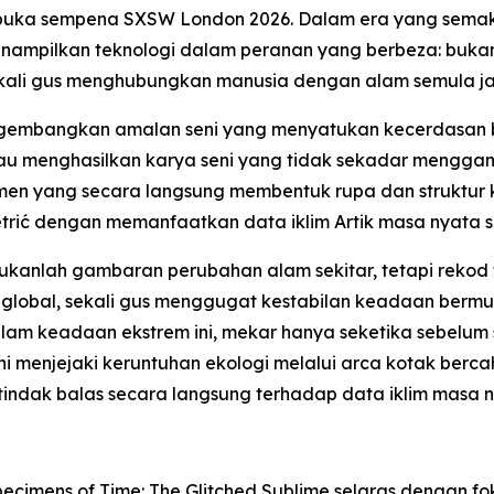
ibuka sempena SXSW London 2026. Dalam era yang semaki
menampilkan teknologi dalam peranan yang berbeza: buka
ali gus menghubungkan manusia dengan alam semula ja
ngembangkan amalan seni yang menyatukan kecerdasan bu
eliau menghasilkan karya seni yang tidak sekadar mengg
n yang secara langsung membentuk rupa dan struktur k
trić dengan memanfaatkan data iklim Artik masa nyata 
bukanlah gambaran perubahan alam sekitar, tetapi rekod f
global, sekali gus menggugat kestabilan keadaan bermu
 dalam keadaan ekstrem ini, mekar hanya seketika sebel
i menjejaki keruntuhan ekologi melalui arca kotak ber
ertindak balas secara langsung terhadap data iklim masa 
ecimens of Time: The Glitched Sublime
selaras dengan fo