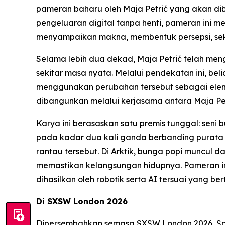
pameran baharu oleh Maja Petrić yang akan d
pengeluaran digital tanpa henti, pameran ini 
menyampaikan makna, membentuk persepsi, sek
Selama lebih dua dekad, Maja Petrić telah me
sekitar masa nyata. Melalui pendekatan ini, b
menggunakan perubahan tersebut sebagai eleme
dibangunkan melalui kerjasama antara Maja Pe
Karya ini berasaskan satu premis tunggal: seni 
pada kadar dua kali ganda berbanding purata 
rantau tersebut. Di Arktik, bunga popi muncul
memastikan kelangsungan hidupnya. Pameran in
dihasilkan oleh robotik serta AI tersuai yang b
Di SXSW London 2026
Dipersembahkan semasa SXSW London 2026,
Sp