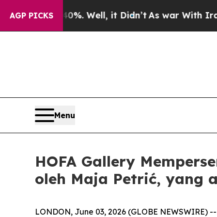
ound 40%. Well, it Didn’t
As war With Iran Dro
AGP PICKS
Menu
HOFA Gallery Mempersem
oleh Maja Petrić, yan
LONDON, June 03, 2026 (GLOBE NEWSWIRE) --