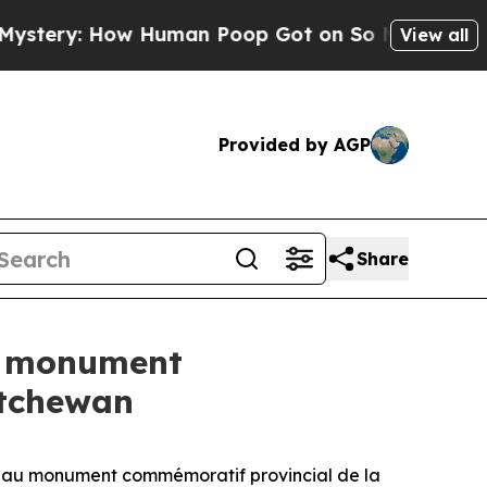
ry: How Human Poop Got on So Much Lettuce
Ab
View all
Provided by AGP
Share
au monument
atchewan
au monument commémoratif provincial de la