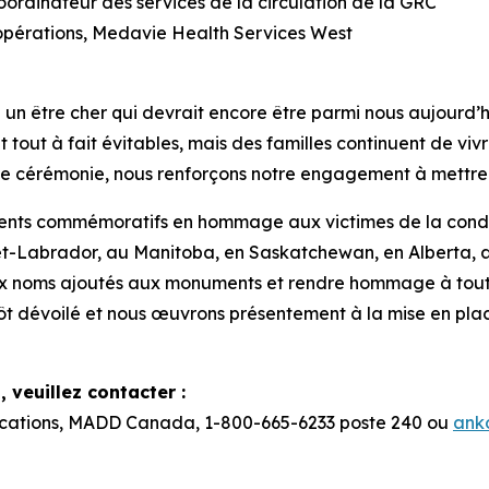
ordinateur des services de la circulation de la GRC
opérations, Medavie Health Services West
 être cher qui devrait encore être parmi nous aujourd’hu
tout à fait évitables, mais des familles continuent de vi
te cérémonie, nous renforçons notre engagement à mettre f
ts commémoratifs en hommage aux victimes de la condu
t-Labrador, au Manitoba, en Saskatchewan, en Alberta, a
x noms ajoutés aux monuments et rendre hommage à toutes
tôt dévoilé et nous œuvrons présentement à la mise en p
 veuillez contacter :
cations, MADD Canada, 1-800-665-6233 poste 240 ou
ank