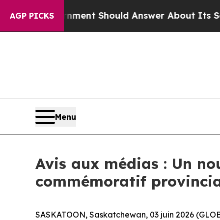
US Government Should Answer About Its Secreti
AGP PICKS
Menu
Avis aux médias : Un n
commémoratif provinci
SASKATOON, Saskatchewan, 03 juin 2026 (GLO